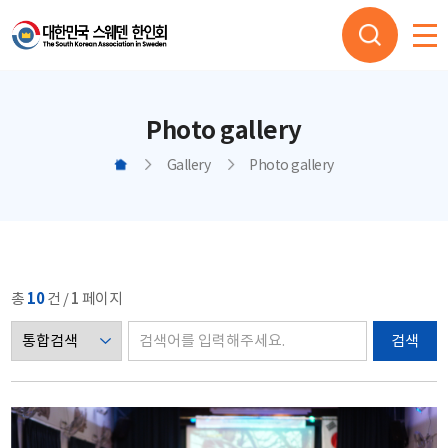
Photo gallery
Gallery
Photo gallery
총
10
건 /
1
페이지
검색